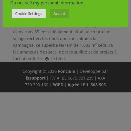
Terrain à vendre à Héron
Do not sell my personal information
.
Cookie Settings
Accept
par
|
Juin 1, 2026
🌿Terrain de 1.033 m² avec entrepôt/garage
d’environs 85 m² ✨Idéalement situé au cœur d’un
village recherché, dans une rue calme à la
campagne, ce superbe terrain de 1.033 m² séduira
les amateurs d’espace, de tranquillité et de projets à
fort potentiel ✨ 🏠 Le bien...
Copyright © 2026
Foncium
|
Développé par
fgsupport
|
T.V.A. BE 0675.921.239
|
AXA
730.390.160
|
RGPD
|
Agréé I.P.I. 508.505