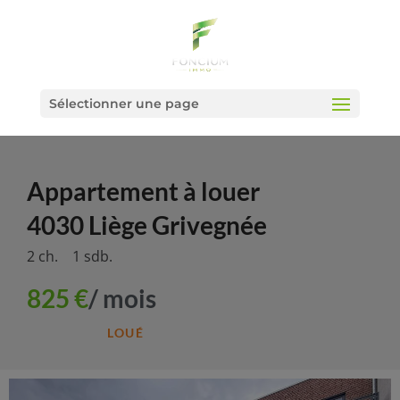
Sélectionner une page
Appartement
à louer
4030 Liège Grivegnée
2 ch.
1 sdb.
825 €
/ mois
LOUÉ