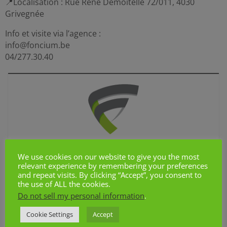
📍Localisation : Rue René Demoitelle 72/011, 4030
Grivegnée
Info et visite via l’agence :
info@foncium.be
04/277.30.40
Vous souhaitez visiter ce bien ?
We use cookies on our website to give you the most
relevant experience by remembering your preferences
Demander une visite
and repeat visits. By clicking “Accept”, you consent to
the use of ALL the cookies.
Do not sell my personal information
.
Données générales
Cookie Settings
Accept