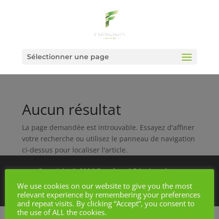
Sélectionner une page
Aucun résultat
La page demandée est introuvable. Essayez d'affiner
votre recherche ou utilisez le panneau de navigation
ci-dessus pour localiser l'article.
Copyright © 2026
Foncium
|
Développé par
fgsupport
|
T.V.A. BE 0675.921.239
|
AXA
We use cookies on our website to give you the most
730.390.160
|
RGPD
|
Agréé I.P.I. 508.505
relevant experience by remembering your preferences
and repeat visits. By clicking “Accept”, you consent to
the use of ALL the cookies.