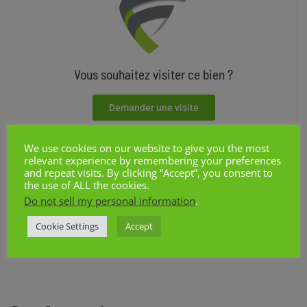
Vous souhaitez visiter ce bien ?
Demander une visite
Données générales
We use cookies on our website to give you the most
relevant experience by remembering your preferences
and repeat visits. By clicking “Accept”, you consent to
1 260 €
Prix
the use of ALL the cookies.
Liège
Ville
Do not sell my personal information
.
Commerce
Catégorie
Cookie Settings
Accept
À louer
Status de la transaction
Excellent état
Etat du batiment