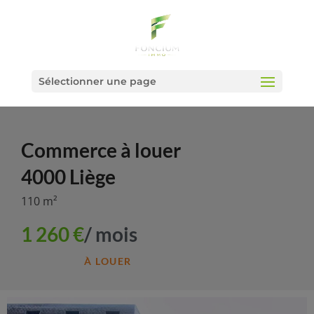
Sélectionner une page
Commerce
à louer
4000 Liège
110 m²
1 260 €
/ mois
À LOUER